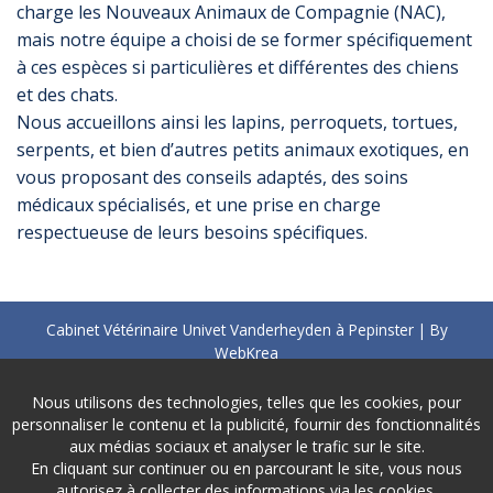
charge les Nouveaux Animaux de Compagnie (NAC),
mais notre équipe a choisi de se former spécifiquement
à ces espèces si particulières et différentes des chiens
et des chats.
Nous accueillons ainsi les lapins, perroquets, tortues,
serpents, et bien d’autres petits animaux exotiques, en
vous proposant des conseils adaptés, des soins
médicaux spécialisés, et une prise en charge
respectueuse de leurs besoins spécifiques.
Cabinet Vétérinaire Univet Vanderheyden à Pepinster | By
WebKrea
TVA : BE0733 733 041
Nous utilisons des technologies, telles que les cookies, pour
pepinster@univet-belgium.be
personnaliser le contenu et la publicité, fournir des fonctionnalités
Vie privée
-
Disclaimer
aux médias sociaux et analyser le trafic sur le site.
En cliquant sur continuer ou en parcourant le site, vous nous
autorisez à collecter des informations via les cookies.