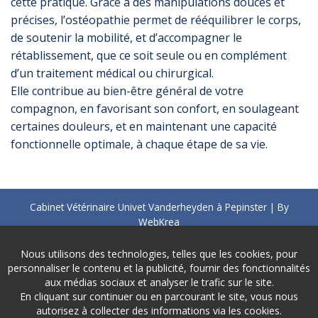
cette pratique. Grâce à des manipulations douces et
précises, l’ostéopathie permet de rééquilibrer le corps,
de soutenir la mobilité, et d’accompagner le
rétablissement, que ce soit seule ou en complément
d’un traitement médical ou chirurgical.
Elle contribue au bien-être général de votre
compagnon, en favorisant son confort, en soulageant
certaines douleurs, et en maintenant une capacité
fonctionnelle optimale, à chaque étape de sa vie.
Cabinet Vétérinaire Univet Vanderheyden à Pepinster | By
WebKrea
TVA : BE0733 733 041
Nous utilisons des technologies, telles que les cookies, pour
pepinster@univet-belgium.be
personnaliser le contenu et la publicité, fournir des fonctionnalités
Vie privée
-
Disclaimer
aux médias sociaux et analyser le trafic sur le site.
En cliquant sur continuer ou en parcourant le site, vous nous
autorisez à collecter des informations via les cookies.