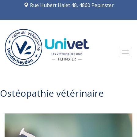
Rue Hubert Halet 48, 4860 Pepinster
Navi
Ostéopathie vétérinaire