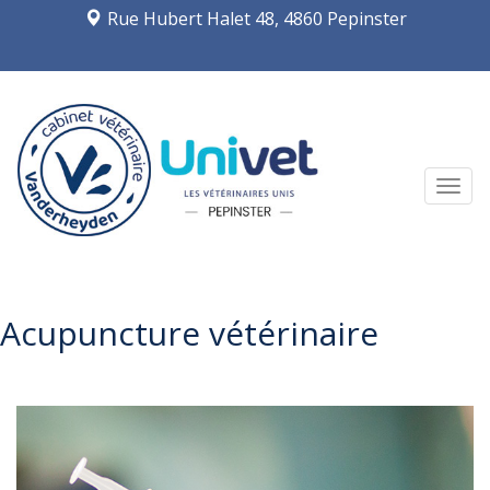
Rue Hubert Halet 48, 4860 Pepinster
Navi
Acupuncture vétérinaire