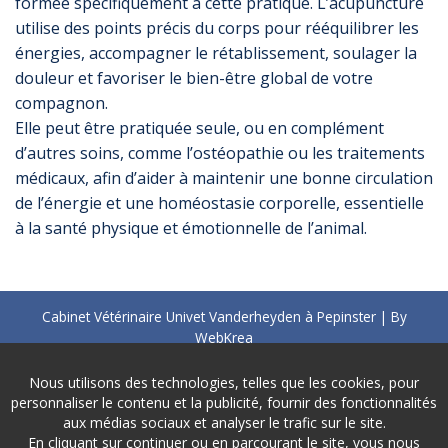
formée spécifiquement à cette pratique. L’acupuncture
utilise des points précis du corps pour rééquilibrer les
énergies, accompagner le rétablissement, soulager la
douleur et favoriser le bien-être global de votre
compagnon.
Elle peut être pratiquée seule, ou en complément
d’autres soins, comme l’ostéopathie ou les traitements
médicaux, afin d’aider à maintenir une bonne circulation
de l’énergie et une homéostasie corporelle, essentielle
à la santé physique et émotionnelle de l’animal.
Cabinet Vétérinaire Univet Vanderheyden à Pepinster | By
WebKrea
TVA : BE0733 733 041
Nous utilisons des technologies, telles que les cookies, pour
pepinster@univet-belgium.be
personnaliser le contenu et la publicité, fournir des fonctionnalités
Vie privée
-
Disclaimer
aux médias sociaux et analyser le trafic sur le site.
En cliquant sur continuer ou en parcourant le site, vous nous